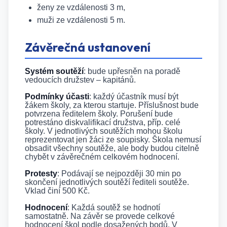
ženy ze vzdálenosti 3 m,
muži ze vzdálenosti 5 m.
Závěrečná ustanovení
Systém soutěží
: bude upřesněn na poradě
vedoucích družstev – kapitánů.
Podmínky účasti
: každý účastník musí být
žákem školy, za kterou startuje. Příslušnost bude
potvrzena ředitelem školy. Porušení bude
potrestáno diskvalifikací družstva, příp. celé
školy. V jednotlivých soutěžích mohou školu
reprezentovat jen žáci ze soupisky. Škola nemusí
obsadit všechny soutěže, ale body budou citelně
chybět v závěrečném celkovém hodnocení.
Protesty
: Podávají se nejpozději 30 min po
skončení jednotlivých soutěží řediteli soutěže.
Vklad činí 500 Kč.
Hodnocení
: Každá soutěž se hodnotí
samostatně. Na závěr se provede celkové
hodnocení škol podle dosažených bodů. V