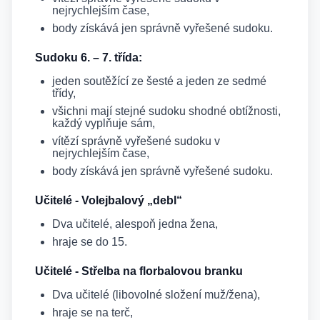
nejrychlejším čase,
body získává jen správně vyřešené sudoku.
Sudoku 6. – 7. třída:
jeden soutěžící ze šesté a jeden ze sedmé
třídy,
všichni mají stejné sudoku shodné obtížnosti,
každý vyplňuje sám,
vítězí správně vyřešené sudoku v
nejrychlejším čase,
body získává jen správně vyřešené sudoku.
Učitelé - Volejbalový „debl“
Dva učitelé, alespoň jedna žena,
hraje se do 15.
Učitelé - Střelba na florbalovou branku
Dva učitelé (libovolné složení muž/žena),
hraje se na terč,