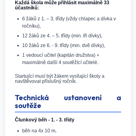
Každá škola může přihlásit maximálně 33
účastníků:
6 žáků z 1. – 3. třídy (vždy chlapec a dívka v
ročníku),
12 žáků ze 4. – 5. třídy (min. tři dívky),
10 žáků ze 6. - 9. třídy (min. dvě dívky),
1 vedoucí učitel (kapitán družstva) +
maximálně další 4 soutěžící učitelé.
Startující musí být žákem vysílající školy a
navštěvovat příslušný ročník.
Technická ustanovení a
soutěže
Člunkový běh - 1. - 3. třídy
běh na 4x 10 m,