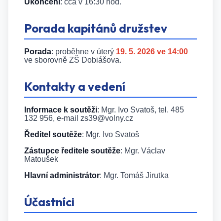
Ukončení
: cca v 16:30 hod.
Porada kapitánů družstev
Porada
: proběhne v úterý
19. 5. 2026 ve 14:00
ve sborovně ZŠ Dobiášova.
Kontakty a vedení
Informace k soutěži
: Mgr. Ivo Svatoš, tel. 485
132 956, e-mail zs39@volny.cz
Ředitel soutěže
: Mgr. Ivo Svatoš
Zástupce ředitele soutěže
: Mgr. Václav
Matoušek
Hlavní administrátor
: Mgr. Tomáš Jirutka
Účastníci