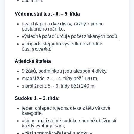
čas 8 min.
Vědomostní test - 6. – 9. třída
dva chlapci a dvě dívky, každý z jiného
postupného ročníku,
výsledné pořadí určuje počet získaných bodů,
v případě stejného výsledku rozhodne
čas.
(novinka)
Atletická štafeta
9 žáků, podmínkou jsou alespoň 4 dívky,
mladší žáci z 1. - 4. třídy běží 120 m,
starší žáci z 5. - 9. třídy běží 240 m.
Sudoku 1. – 3. třída:
jeden chlapec a jedna dívka z této věkové
kategorie,
všichni mají stejné sudoku shodné obtížnosti,
každý vyplňuje sám,
vítězí správně vyřešené sudoku v