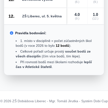
(6.)
(9.)
4.0
1.0
12.
ZŠ Liberec, ul. 5. května
(9.)
(12.)
Pravidla bodování:
1. místo v disciplíně = počet zúčastněných škol
bodů (v roce 2026 to bylo
12 bodů
).
Celkové pořadí určuje prostý
součet bodů ze
všech disciplín
(čím více bodů, tím lépe).
Při rovnosti bodů mezi školami rozhoduje
lepší
čas v Atletické štafetě
.
© 2026 ZŠ Dobiášova Liberec - Mgr. Tomáš Jirutka - Systém Dobi Cup