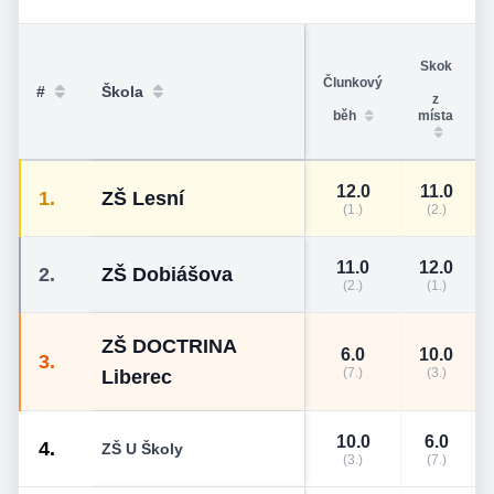
Skok
Člunkový
#
Škola
z
běh
místa
12.0
11.0
1.
ZŠ Lesní
(1.)
(2.)
11.0
12.0
2.
ZŠ Dobiášova
(2.)
(1.)
ZŠ DOCTRINA
6.0
10.0
3.
(7.)
(3.)
Liberec
10.0
6.0
4.
ZŠ U Školy
(3.)
(7.)