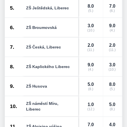
8.0
7.0
5.
ZŠ Ještědská, Liberec
(5.)
(6.)
3.0
9.0
6.
ZŠ Broumovská
(10.)
(4.)
2.0
2.0
7.
ZŠ Česká, Liberec
(11.)
(11.)
9.0
3.0
8.
ZŠ Kaplického Liberec
(4.)
(10.)
5.0
8.0
9.
ZŠ Husova
(8.)
(5.)
ZŠ náměstí Míru,
1.0
5.0
10.
Liberec
(12.)
(8.)
7.0
4.0
11.
ZŠ Aloisina výšina