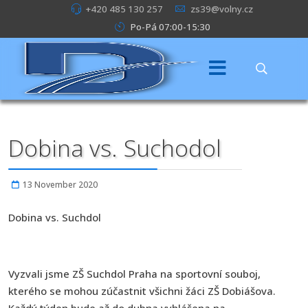
+420 485 130 257
zs39@volny.cz
Po-Pá 07:00-15:30
Dobina vs. Suchodol
13 November 2020
Dobina vs. Suchdol
Vyzvali jsme ZŠ Suchdol Praha na sportovní souboj,
kterého se mohou zúčastnit všichni žáci ZŠ Dobiášova.