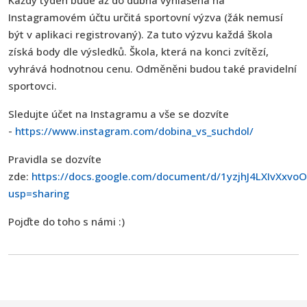
Každý týden bude až do dubna vyhlášena na
Instagramovém účtu určitá sportovní výzva (žák nemusí
být v aplikaci registrovaný). Za tuto výzvu každá škola
získá body dle výsledků. Škola, která na konci zvítězí,
vyhrává hodnotnou cenu. Odměněni budou také pravidelní
sportovci.
Sledujte účet na Instagramu a vše se dozvíte
-
https://www.instagram.com/dobina_vs_suchdol/
Pravidla se dozvíte
zde:
https://docs.google.com/document/d/1yzjhJ4LXIvXxvoO
usp=sharing
Pojďte do toho s námi :)