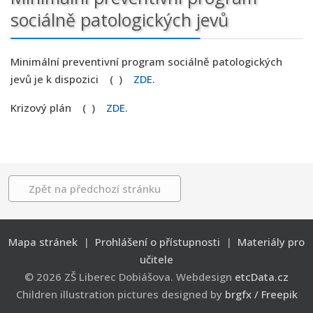
sociálně patologických jevů
Minimální preventivní program sociálně patologických
jevů je k dispozici ( )
ZDE
.
Krizový plán ( )
ZDE
.
Zpět na předchozí stránku
Mapa stránek
|
Prohlášení o přístupnosti
|
Materiály pro
učitele
© 2026 ZŠ Liberec Dobiášova. Webdesign
etcData.cz
Children illustration pictures designed by
brgfx / Freepik