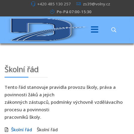
+420 485 130 257
zs39@volny.cz
Po-Pá 07:00-15:30
Školní řád
Tento řád stanovuje pravidla provozu školy, práva a
povinnosti žáků a jejich
zákonných zástupců, podmínky výchovně vzdělávacího
procesu a povinnosti
pracovníků školy.
Školní řád
Školní řád