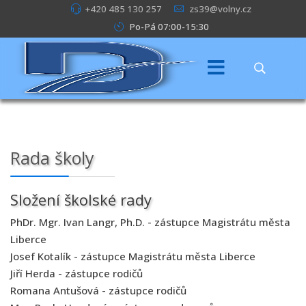
+420 485 130 257
zs39@volny.cz
Po-Pá 07:00-15:30
Rada školy
Složení školské rady
PhDr. Mgr. Ivan Langr, Ph.D. - zástupce Magistrátu města
Liberce
Josef Kotalík - zástupce Magistrátu města Liberce
Jiří Herda - zástupce rodičů
Romana Antušová - zástupce rodičů