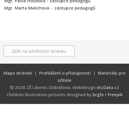
Mgr. Pavla Houdová - zástupce pedagogů
Mgr. Marta Malichová - zástupce pedagogů
Zpět na předchozí stránku
Mapa stránek
|
Prohlášení o přístupnosti
|
Materiály pro
učitele
© 2026 ZŠ Liberec Dobiášova. Webdesign
etcData.cz
Children illustration pictures designed by
brgfx / Freepik