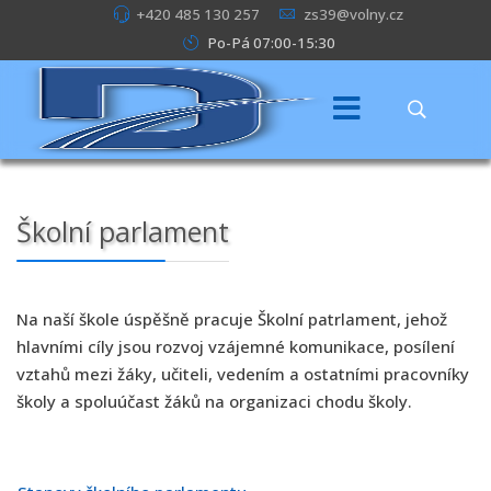
+420 485 130 257
zs39@volny.cz
Po-Pá 07:00-15:30
Školní parlament
Na naší škole úspěšně pracuje Školní patrlament, jehož
hlavními cíly jsou rozvoj vzájemné komunikace, posílení
vztahů mezi žáky, učiteli, vedením a ostatními pracovníky
školy a spoluúčast žáků na organizaci chodu školy.