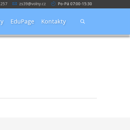
 257
zs39@volny.cz
Po-Pá 07:00-15:30
y
EduPage
Kontakty