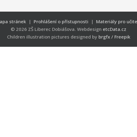
apa stránek
|
Prohlášení o přístupnosti
|
Materiály pro učite
© 2026 ZŠ Liberec Dobiášova. Webdesign
etcData.cz
Children illustration pictures designed by
brgfx / Freepik