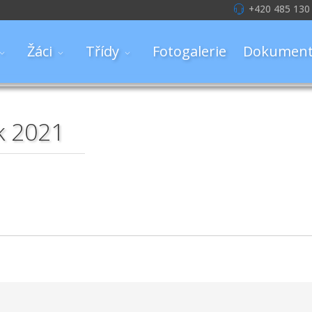
+420 485 130
Žáci
Třídy
Fotogalerie
Dokument
k 2021