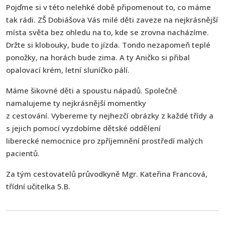
Pojďme si v této nelehké době připomenout to, co máme
tak rádi. ZŠ Dobiášova Vás milé děti zaveze na nejkrásnější
místa světa bez ohledu na to, kde se zrovna nacházíme.
Držte si klobouky, bude to jízda. Tondo nezapomeň teplé
ponožky, na horách bude zima. A ty Aničko si přibal
opalovací krém, letní sluníčko pálí.
Máme šikovné děti a spoustu nápadů. Společně
namalujeme ty nejkrásnější momentky
z cestování. Vybereme ty nejhezčí obrázky z každé třídy a
s jejich pomocí vyzdobíme dětské oddělení
liberecké nemocnice pro zpříjemnění prostředí malých
pacientů.
Za tým cestovatelů průvodkyně Mgr. Kateřina Francová,
třídní učitelka 5.B.