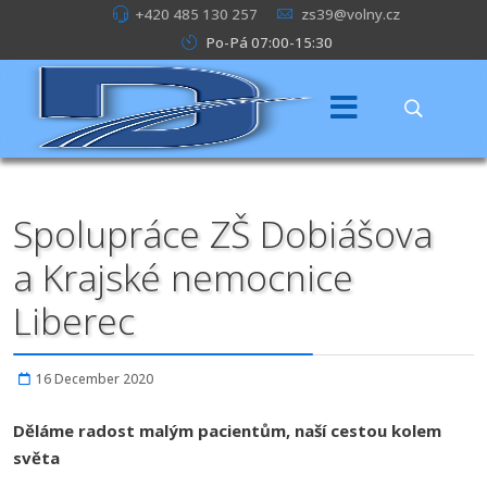
+420 485 130 257
zs39@volny.cz
Po-Pá 07:00-15:30
Spolupráce ZŠ Dobiášova
a Krajské nemocnice
Liberec
16 December 2020
Děláme radost malým pacientům, naší cestou kolem
světa