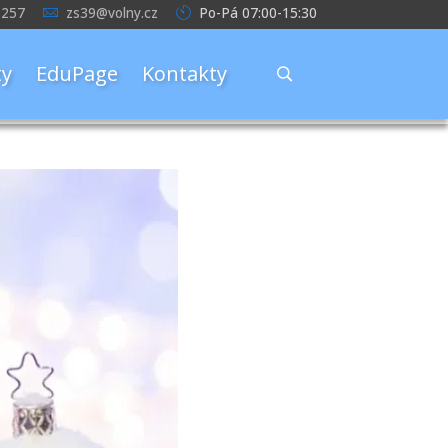
 257
zs39@volny.cz
Po-Pá 07:00-15:30
y
EduPage
Kontakty