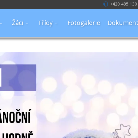
+420 485 130
Žáci
Třídy
Fotogalerie
Dokument