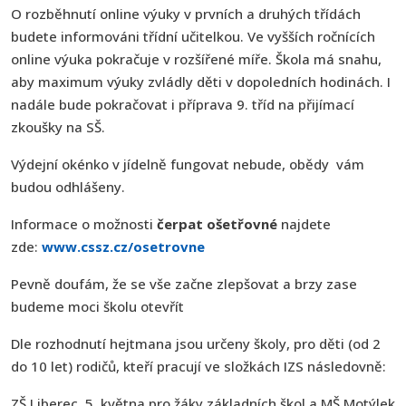
O rozběhnutí online výuky v prvních a druhých třídách
budete informováni třídní učitelkou. Ve vyšších ročnících
online výuka pokračuje v rozšířené míře. Škola má snahu,
aby maximum výuky zvládly děti v dopoledních hodinách. I
nadále bude pokračovat i příprava 9. tříd na přijímací
zkoušky na SŠ.
Výdejní okénko v jídelně fungovat nebude, obědy vám
budou odhlášeny.
Informace o možnosti
čerpat ošetřovné
najdete
zde:
www.cssz.cz/osetrovne
Pevně doufám, že se vše začne zlepšovat a brzy zase
budeme moci školu otevřít
Dle rozhodnutí hejtmana jsou určeny školy, pro děti (od 2
do 10 let) rodičů, kteří pracují ve složkách IZS následovně:
ZŠ Liberec, 5. května pro žáky základních škol a MŠ Motýlek