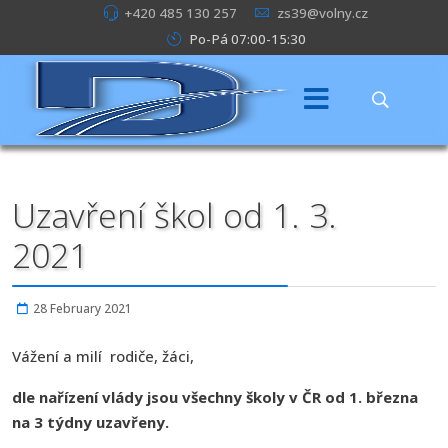
+420 485 130 257
zs39@volny.cz
Po-Pá 07:00-15:30
Uzavření škol od 1. 3.
2021
28 February 2021
Vážení a milí rodiče, žáci,
dle nařízení vlády jsou všechny školy v ČR od 1. března
na 3 týdny uzavřeny.