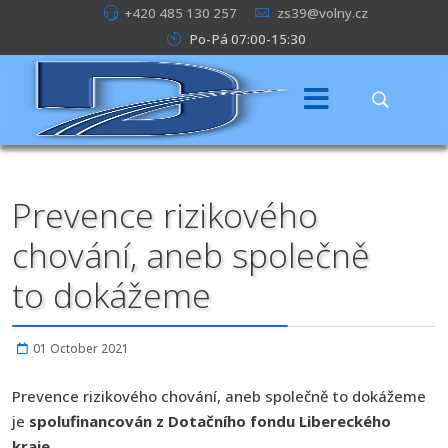
+420 485 130 257
zs39@volny.cz
Po-Pá 07:00-15:30
Prevence rizikového
chování, aneb společně
to dokážeme
01 October 2021
Prevence rizikového chování, aneb společně to dokážeme
je
spolufinancován z Dotačního fondu Libereckého
kraje.