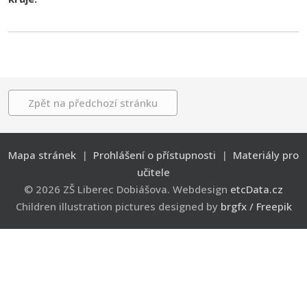
Zpět na předchozí stránku
Mapa stránek
|
Prohlášení o přístupnosti
|
Materiály pro
učitele
© 2026 ZŠ Liberec Dobiášova. Webdesign
etcData.cz
Children illustration pictures designed by
brgfx / Freepik