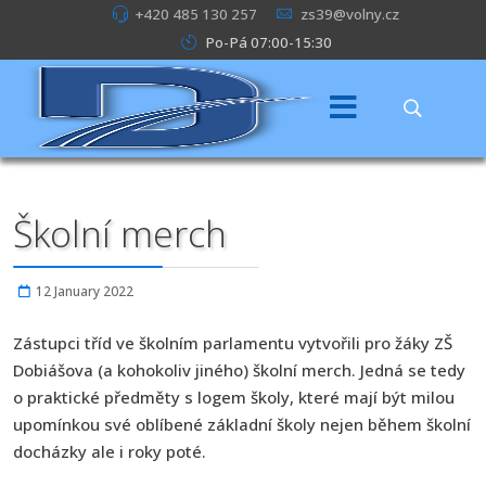
+420 485 130 257
zs39@volny.cz
Po-Pá 07:00-15:30
Školní merch
12 January 2022
Zástupci tříd ve školním parlamentu vytvořili pro žáky ZŠ
Dobiášova (a kohokoliv jiného) školní merch. Jedná se tedy
o praktické předměty s logem školy, které mají být milou
upomínkou své oblíbené základní školy nejen během školní
docházky ale i roky poté.