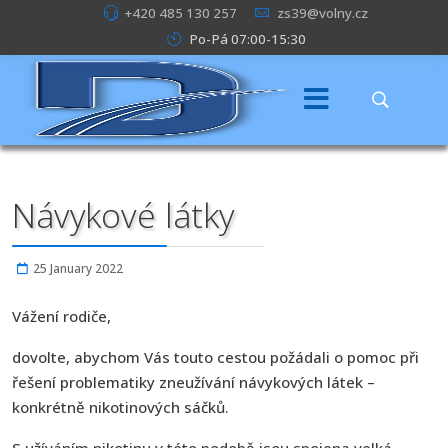
+420 485 130 257
zs39@volny.cz
Po-Pá 07:00-15:30
Návykové látky
25 January 2022
Vážení rodiče,
dovolte, abychom Vás touto cestou požádali o pomoc při
řešení problematiky zneužívání návykových látek –
konkrétně nikotinových sáčků.