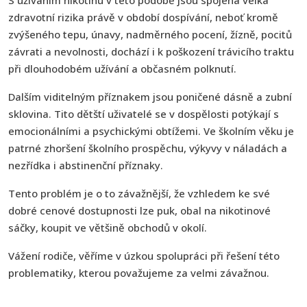
S užíváním nikotinu v této podobě jsou spojena velká
zdravotní rizika právě v období dospívání, neboť kromě
zvýšeného tepu, únavy, nadměrného pocení, žízně, pocitů
závrati a nevolnosti, dochází i k poškození trávicího traktu
při dlouhodobém užívání a občasném polknutí.
Dalším viditelným příznakem jsou poničené dásně a zubní
sklovina. Tito dětští uživatelé se v dospělosti potýkají s
emocionálními a psychickými obtížemi. Ve školním věku je
patrné zhoršení školního prospěchu, výkyvy v náladách a
nezřídka i abstinenční příznaky.
Tento problém je o to závažnější, že vzhledem ke své
dobré cenové dostupnosti lze puk, obal na nikotinové
sáčky, koupit ve většině obchodů v okolí.
Vážení rodiče, věříme v úzkou spolupráci při řešení této
problematiky, kterou považujeme za velmi závažnou.