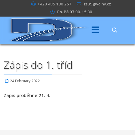
+420 485 130 257
zs39@volny.cz
Po-Pá 07:00-15:30
Zápis do 1. tříd
24 February 2022
Zapis proběhne 21. 4.