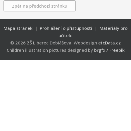
Zpět na předchozí stránku
Mapa stránek
|
Prohlášení o přístupnosti
|
Materiály pro
učitele
© 2026 ZŠ Liberec Dobiášova. Webdesign
etcData.cz
Children illustration pictures designed by
brgfx / Freepik