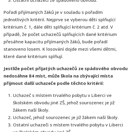
Pořadí přijímaných žáků je v souladu s pořadím
jednotlivých kritérií. Nejprve se vyberou děti splňující
kritérium č. 1, dále děti splňující kritérium č. 2 atd. V
případě, že počet uchazečů splňujících dané kritérium
přesáhne kapacitu přijímaných žáků, bude pořadí
stanoveno losem. K losování dojde mezi všemi dětmi,
které dané kritérium splňují.
Jestliže počet přijatých uchazečů ze spádového obvodu
nedosáhne 84 míst, může škola na zbývající místa
přijmout další uchazeče podle těchto kritérií:
Uchazeč s místem trvalého pobytu v Liberci ve
školském obvodu jiné ZŠ, jehož sourozenec je již
žákem naší školy.
Uchazeč, jehož sourozenec je již žákem naší školy.
Ostatní uchazeči s místem trvalého pobytu v Liberci
ve školském obvodu jiné ZŠ.