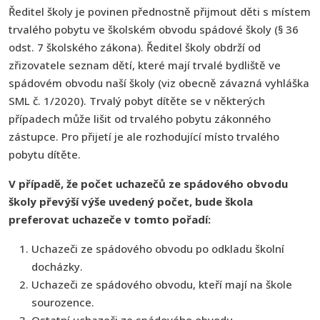
Ředitel školy je povinen přednostně přijmout děti s místem
trvalého pobytu ve školském obvodu spádové školy (§ 36
odst. 7 školského zákona). Ředitel školy obdrží od
zřizovatele seznam dětí, které mají trvalé bydliště ve
spádovém obvodu naší školy (viz obecně závazná vyhláška
SML č. 1/2020). Trvalý pobyt dítěte se v některých
případech může lišit od trvalého pobytu zákonného
zástupce. Pro přijetí je ale rozhodující místo trvalého
pobytu dítěte.
V případě, že počet uchazečů ze spádového obvodu
školy převýší výše uvedený počet, bude škola
preferovat uchazeče v tomto pořadí:
Uchazeči ze spádového obvodu po odkladu školní
docházky.
Uchazeči ze spádového obvodu, kteří mají na škole
sourozence.
Ostatní uchazeči ze spádového obvodu.