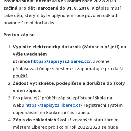
Povinná školní docházka ve školním roce 2022/2023
začíná pro děti narozené do 31. 8. 2016.
K zápisu musí
také děti, kterým byl v uplynulém roce povolen odklad
povinné školní docházky.
Postup zápisu
Vyplníte elektronický dotazník (žádost o přijetí) na
výše uvedeném
stránce
https://zapisyzs.liberec.cz/.
Zvolené
přihlašovací údaje s heslem si zapamatujte pro další
použití.
Žádost vytiskněte, podepíšete a doručíte do školy
v den zápisu.
Pro plynulejší průběh zápisu zpřístupní škola na
webu
https://zapisyzs.liberec.cz/
registrační systém
objednávání na konkrétní čas zápisu.
Zápis do základních škol
zřizovaných statutárním
městem Liberec pro školní rok 2022/2023 se bude