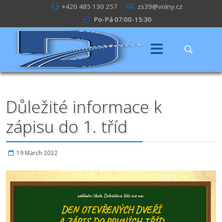
+420 485 130 257
zs39@volny.cz
Po-Pá 07:00-15:30
Důležité informace k
zápisu do 1. tříd
19 March 2022