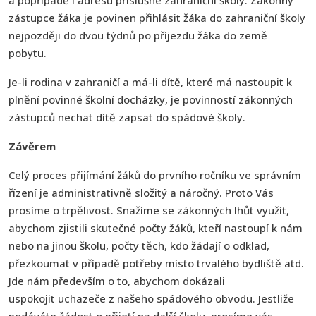
zástupce žáka je povinen přihlásit žáka do zahraniční školy
nejpozději do dvou týdnů po příjezdu žáka do země
pobytu.
Je-li rodina v zahraničí a má-li dítě, které má nastoupit k
plnění povinné školní docházky, je povinností zákonných
zástupců nechat dítě zapsat do spádové školy.
Závěrem
Celý proces přijímání žáků do prvního ročníku ve správním
řízení je administrativně složitý a náročný. Proto Vás
prosíme o trpělivost. Snažíme se zákonných lhůt využít,
abychom zjistili skutečné počty žáků, kteří nastoupí k nám
nebo na jinou školu, počty těch, kdo žádají o odklad,
přezkoumat v případě potřeby místo trvalého bydliště atd.
Jde nám především o to, abychom dokázali
uspokojit uchazeče z našeho spádového obvodu. Jestliže
podáváte žádost o přijetí na další školu, prosíme vás,