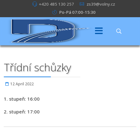
+420 485 130 257
zs39@volny.cz
Po-Pá 07:00-15:30
Třídní schůzky
12 April 2022
1. stupeň: 16:00
2. stupeň: 17:00