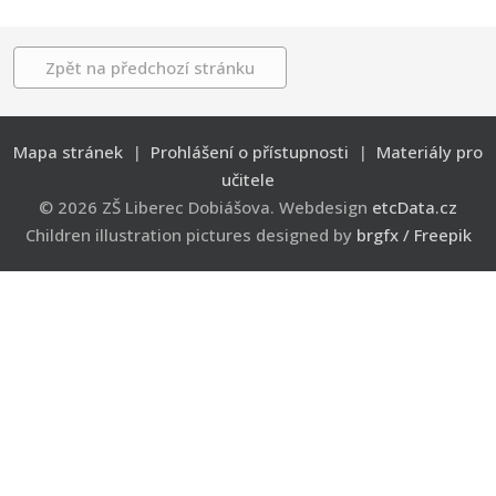
Zpět na předchozí stránku
Mapa stránek
|
Prohlášení o přístupnosti
|
Materiály pro
učitele
© 2026 ZŠ Liberec Dobiášova. Webdesign
etcData.cz
Children illustration pictures designed by
brgfx / Freepik