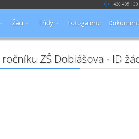
+420 485 130
Žáci
Třídy
Fotogalerie
Dokument
o ročníku ZŠ Dobiášova - ID žá