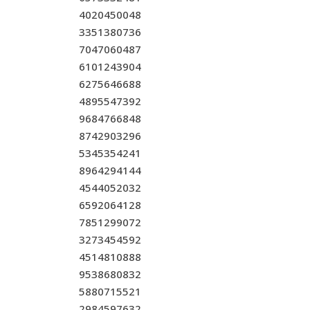
4020450048
3351380736
7047060487
6101243904
6275646688
4895547392
9684766848
8742903296
5345354241
8964294144
4544052032
6592064128
7851299072
3273454592
4514810888
9538680832
5880715521
2984597632