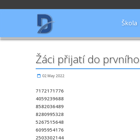
Škola
Žáci přijatí do prvníh
02 May 2022
7172171776
4059239688
8582036489
8280995328
5267515648
6095954176
2503302144