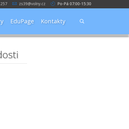
 257
zs39@volny.cz
Po-Pá 07:00-15:30
y
EduPage
Kontakty
dosti