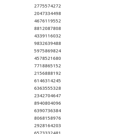
2775574272
2047334498
4676119552
8812087808
4339116032
9832639488
5975869824
4578521680
7718865152
2156888192
6146314245
6363555328
2342704647
8940804096
6390736384
8068158976
2928164203
6573332481