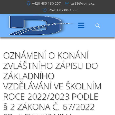
+420 485 130 257
zs39@volny.cz
Po-Pá 07:00-15:30
OZNÁMENÍ O KONÁNÍ
ZVLÁŠTNÍHO ZÁPISU DO
ZÁKLADNÍHO
VZDĚLÁVÁNÍ VE ŠKOLNÍM
ROCE 2022/2023 PODLE
§ 2 ZÁKONA Č. 67/2022