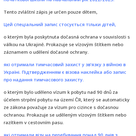
Tento zvláštní zápis je určen pouze dětem,
Цей спеціальний запис стосується тільки дітей,
o kterým byla poskytnuta dočasná ochrana v souvislosti s
válkou na Ukrajině. Prokazuje se vízovým štítkem nebo
záznamem o udělení dočasné ochrany.
які отримали тимчасовий захист у зв’язку з війною в
Україні. Підтвердженням є візова наклейка або запис
про надання тимчасового захисту.
o kterým bylo uděleno vízum k pobytu nad 90 dnů za
účelem strpění pobytu na území ČR, který se automaticky
ze zákona považuje za vízum pro cizince s dočasnou
ochranou. Prokazuje se uděleným vízovým štítkem nebo
razítkem v cestovním pasu.
які отримали візу на перебування понад 90 днів з