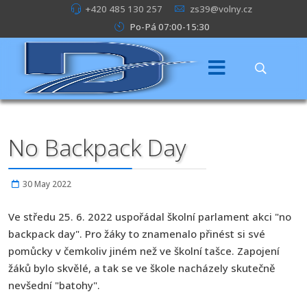
+420 485 130 257
zs39@volny.cz
Po-Pá 07:00-15:30
No Backpack Day
30 May 2022
Ve středu 25. 6. 2022 uspořádal školní parlament akci "no
backpack day". Pro žáky to znamenalo přinést si své
pomůcky v čemkoliv jiném než ve školní tašce. Zapojení
žáků bylo skvělé, a tak se ve škole nacházely skutečně
nevšední "batohy".