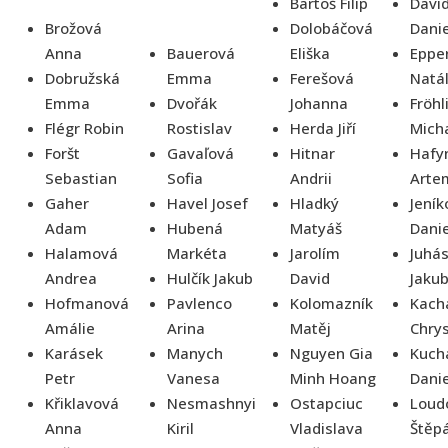
Bartoš Filip
Davi
Brožová
Dolobáčová
Danie
Anna
Bauerová
Eliška
Eppe
Dobružská
Emma
Ferešová
Natál
Emma
Dvořák
Johanna
Fröhl
Flégr Robin
Rostislav
Herda Jiří
Mich
Foršt
Gavaľová
Hitnar
Hafy
Sebastian
Sofia
Andrii
Arte
Gaher
Havel Josef
Hladký
Jeník
Adam
Hubená
Matyáš
Danie
Halamová
Markéta
Jarolím
Juhá
Andrea
Hulčík Jakub
David
Jakub
Hofmanová
Pavlenco
Kolomazník
Kach
Amálie
Arina
Matěj
Chrys
Karásek
Manych
Nguyen Gia
Kuch
Petr
Vanesa
Minh Hoang
Danie
Křiklavová
Nesmashnyi
Ostapciuc
Loud
Anna
Kiril
Vladislava
Štěp