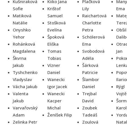
Kušniraková
Kiiko Jana
Plačková
Many
Sofie
Krištof
Lily
Ema
Matiková
Samuel
Raichartová
Mate
Natálie
Stošková
Charlotte
Tere
Onyshko
Evelína
Petra
Obšil
Yehor
Špoková
Schölerová
Dalib
Rohánková
Eliška
Ema
Otra
Magdalena
Tomas
Svobodová
Jan
Škvrna
Tobias
Adéla
Poko
Jakub
Vízner
Šárková
Lenk
Tyshchenko
Daniel
Patricie
Popo
Vladyslav
Wanecki
Šlambor
Ilari
Vácha Jakub
Igor Jacek
Daniel
Rýgl
Valenta
Wanecki
Trejbal
Vojt
Jakub
Kacper
David
Šorm
Varvařovský
Michal
Zoubek
Karol
Adam
Ženíšek Filip
Tadeáš
Yord
Zelinka Petr
Zoulová
Natal