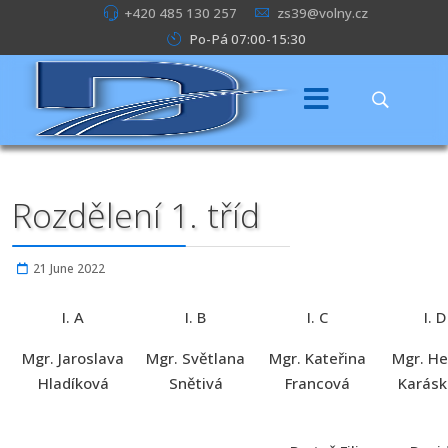
+420 485 130 257
zs39@volny.cz
Po-Pá 07:00-15:30
Rozdělení 1. tříd
21 June 2022
I. A
I. B
I. C
I. D
Mgr. Jaroslava
Mgr. Světlana
Mgr. Kateřina
Mgr. He
Hladíková
Snětivá
Francová
Karásk