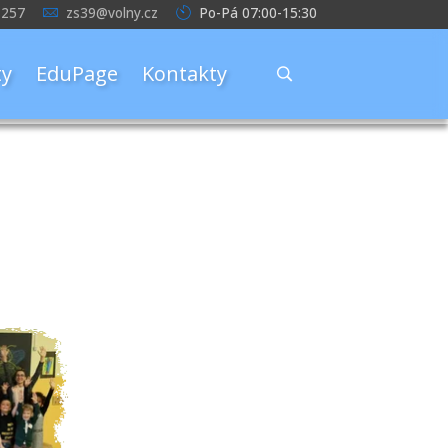
 257
zs39@volny.cz
Po-Pá 07:00-15:30
y
EduPage
Kontakty