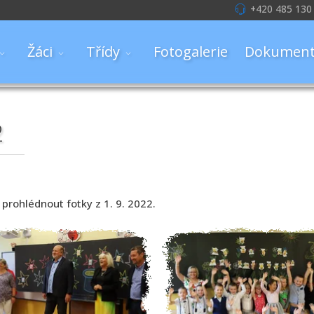
+420 485 130
Žáci
Třídy
Fotogalerie
Dokument
2
 prohlédnout fotky z 1. 9. 2022.