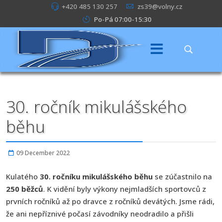
+420 485 130 257
zs39@volny.cz
Po-Pá 07:00-15:30
30. ročník mikulášského
běhu
09 December 2022
Kulatého
30. ročníku mikulášského běhu
se zúčastnilo na
250 běžců
. K vidění byly výkony nejmladších sportovců z
prvních ročníků až po dravce z ročníků devátých. Jsme rádi,
že ani nepříznivé počasí závodníky neodradilo a přišli