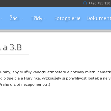
+420 485 130
Žáci
Třídy
Fotogalerie
Dokument
 a 3.B
o Prahy, aby si užily vánoční atmosféru a poznaly místní památk
vadlo Spejbla a Hurvínka, vyzkoušely si pohyblivost loutek a ne
 Prahu určitě nezapomenou :)