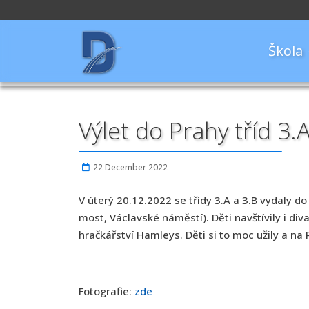
Škola
Výlet do Prahy tříd 3.A
22 December 2022
V úterý 20.12.2022 se třídy 3.A a 3.B vydaly d
most, Václavské náměstí). Děti navštívily i di
hračkářství Hamleys. Děti si to moc užily a na
Fotografie:
zde