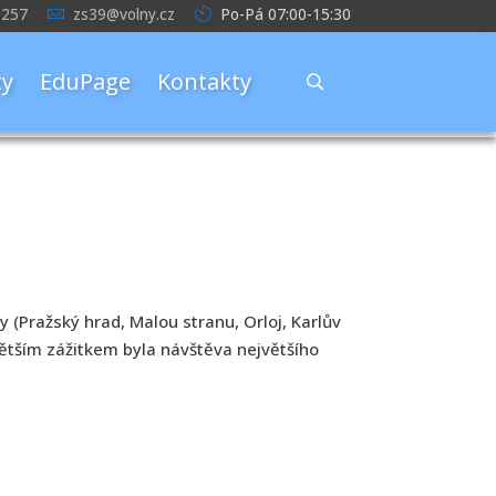
 257
zs39@volny.cz
Po-Pá 07:00-15:30
y
EduPage
Kontakty
y (Pražský hrad, Malou stranu, Orloj, Karlův
jvětším zážitkem byla návštěva největšího