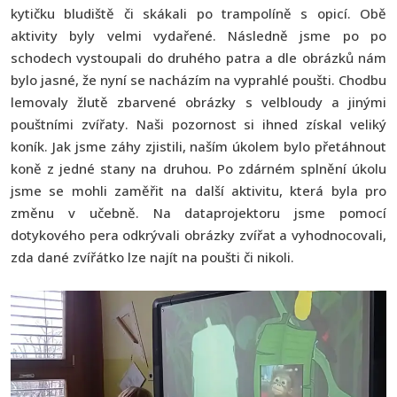
kytičku bludiště či skákali po trampolíně s opicí. Obě
aktivity byly velmi vydařené. Následně jsme po po
schodech vystoupali do druhého patra a dle obrázků nám
bylo jasné, že nyní se nacházím na vyprahlé poušti. Chodbu
lemovaly žlutě zbarvené obrázky s velbloudy a jinými
pouštními zvířaty. Naši pozornost si ihned získal veliký
koník. Jak jsme záhy zjistili, naším úkolem bylo přetáhnout
koně z jedné stany na druhou. Po zdárném splnění úkolu
jsme se mohli zaměřit na další aktivitu, která byla pro
změnu v učebně. Na dataprojektoru jsme pomocí
dotykového pera odkrývali obrázky zvířat a vyhodnocovali,
zda dané zvířátko lze najít na poušti či nikoli.