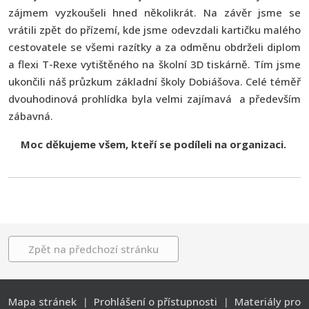
zájmem vyzkoušeli hned několikrát. Na závěr jsme se
vrátili zpět do přízemí, kde jsme odevzdali kartičku malého
cestovatele se všemi razítky a za odměnu obdrželi diplom
a flexi T-Rexe vytištěného na školní 3D tiskárně. Tím jsme
ukončili náš průzkum základní školy Dobiášova. Celé téměř
dvouhodinová prohlídka byla velmi zajímavá a především
zábavná.
Moc děkujeme všem, kteří se podíleli na organizaci.
Zpět na předchozí stránku
Mapa stránek
|
Prohlášení o přístupnosti
|
Materiály pro