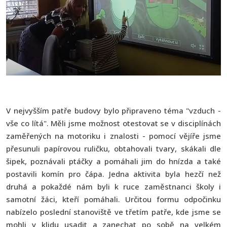
V nejvyšším patře budovy bylo připraveno téma "vzduch -
vše co lítá". Měli jsme možnost otestovat se v disciplínách
zaměřených na motoriku i znalosti - pomocí vějíře jsme
přesunuli papírovou ruličku, obtahovali tvary, skákali dle
šipek, poznávali ptáčky a pomáhali jim do hnízda a také
postavili komín pro čápa. Jedna aktivita byla hezčí než
druhá a pokaždé nám byli k ruce zaměstnanci školy i
samotní žáci, kteří pomáhali. Určitou formu odpočinku
nabízelo poslední stanoviště ve třetím patře, kde jsme se
mohli v klidu usadit a zanechat po sobě na velkém