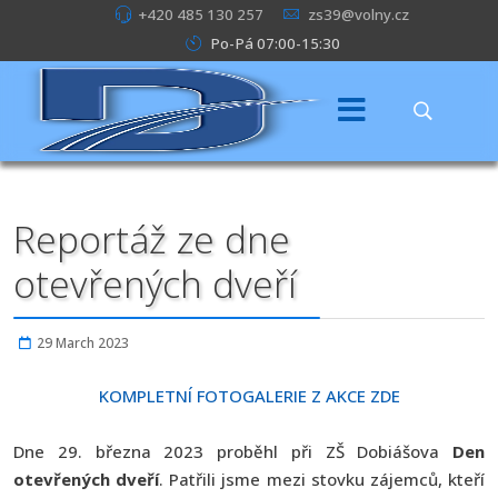
+420 485 130 257
zs39@volny.cz
Po-Pá 07:00-15:30
Reportáž ze dne
otevřených dveří
29 March 2023
KOMPLETNÍ FOTOGALERIE Z AKCE ZDE
Dne 29. března 2023 proběhl při ZŠ Dobiášova
Den
otevřených dveří
. Patřili jsme mezi stovku zájemců, kteří