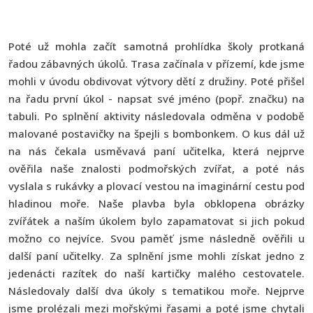
Poté už mohla začít samotná prohlídka školy protkaná
řadou zábavných úkolů. Trasa začínala v přízemí, kde jsme
mohli v úvodu obdivovat výtvory dětí z družiny. Poté přišel
na řadu první úkol - napsat své jméno (popř. značku) na
tabuli. Po splnění aktivity následovala odměna v podobě
malované postavičky na špejli s bombonkem. O kus dál už
na nás čekala usměvavá paní učitelka, která nejprve
ověřila naše znalosti podmořských zvířat, a poté nás
vyslala s rukávky a plovací vestou na imaginární cestu pod
hladinou moře. Naše plavba byla obklopena obrázky
zvířátek a naším úkolem bylo zapamatovat si jich pokud
možno co nejvíce. Svou paměť jsme následně ověřili u
další paní učitelky. Za splnění jsme mohli získat jedno z
jedenácti razítek do naší kartičky malého cestovatele.
Následovaly další dva úkoly s tematikou moře. Nejprve
jsme prolézali mezi mořskými řasami a poté jsme chytali