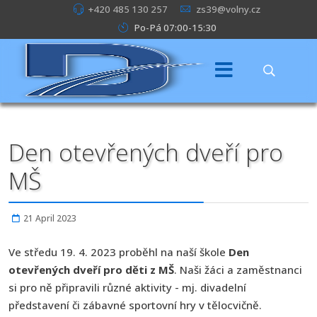
+420 485 130 257
zs39@volny.cz
Po-Pá 07:00-15:30
Den otevřených dveří pro
MŠ
21 April 2023
Ve středu 19. 4. 2023 proběhl na naší škole
Den
otevřených dveří pro děti z MŠ
. Naši žáci a zaměstnanci
si pro ně připravili různé aktivity - mj. divadelní
představení či zábavné sportovní hry v tělocvičně.