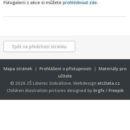
Fotogalerii z akce si můžete
prohlédnout zde
.
Zpět na předchozí stránku
Mapa stránek
|
Prohlášení o přístupnosti
|
Materiály pro
učitele
© 2026 ZŠ Liberec Dobiášova. Webdesign
etcData.cz
Children illustration pictures designed by
brgfx / Freepik