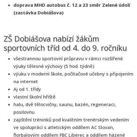
doprava MHD autobus č. 12 a 23 směr Zelené údolí
(zastávka Dobiášova)
ZŠ Dobiášova nabízí žákům
sportovních tříd od 4. do 9. ročníku
všestrannou sportovní průpravu v rámci rozšířené
výuky tělesné výchovy (5 hod. týdně)
výuku v moderní škole, počítačové učebny s připojením
na internet
Aj od 1. třídy
vlastní školní hřiště
halu, dvě tělocvičny, saunu, bazén, regeneraci,
posilovnu
zajištění tréninků pod kvalitním trenérským vedením
ve spolupráci s atletickým oddílem AC Slovan,
florbalovým oddílem FBC Liberec a oddílem házené