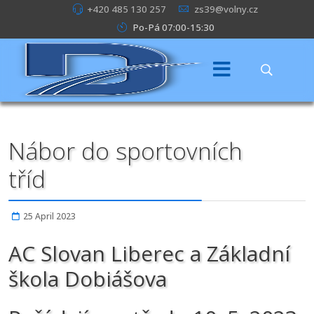
+420 485 130 257
zs39@volny.cz
Po-Pá 07:00-15:30
Nábor do sportovních
tříd
25 April 2023
AC Slovan Liberec a Základní
škola Dobiášova