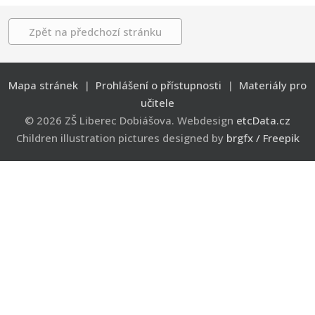
Zpět na předchozí stránku
Mapa stránek
|
Prohlášení o přístupnosti
|
Materiály pro
učitele
© 2026 ZŠ Liberec Dobiášova. Webdesign
etcData.cz
Children illustration pictures designed by
brgfx / Freepik