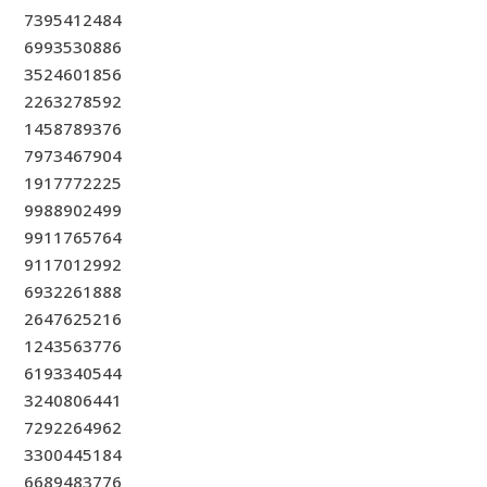
7395412484
6993530886
3524601856
2263278592
1458789376
7973467904
1917772225
9988902499
9911765764
9117012992
6932261888
2647625216
1243563776
6193340544
3240806441
7292264962
3300445184
6689483776