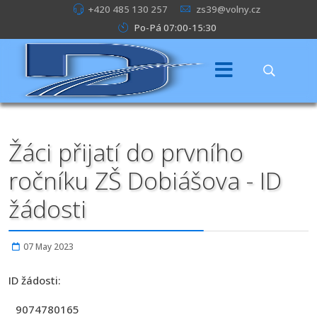
+420 485 130 257
zs39@volny.cz
Po-Pá 07:00-15:30
Žáci přijatí do prvního
ročníku ZŠ Dobiášova - ID
žádosti
07 May 2023
ID žádosti:
9074780165