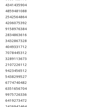
4341435904
4859481088
2542564864
4206075392
9158976384
2834863616
3432867328
4049331712
7078445312
3289113673
2107226112
9423456512
5438299527
6774740482
6351656704
9975726336
6419273472
2426942464