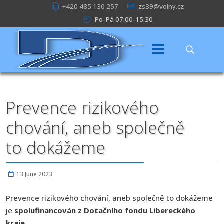
+420 485 130 257
zs39@volny.cz
Po-Pá 07:00-15:30
Prevence rizikového
chování, aneb společně
to dokážeme
13 June 2023
Prevence rizikového chování, aneb společně to dokážeme
je
spolufinancován z Dotačního fondu Libereckého
kraje.