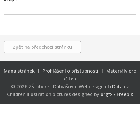
Zpět na předchozí stránku
Mapa stránek
|
Prohlášení o přístupnosti
|
Materiály pro
učitele
© 2026 ZŠ Liberec Dobiášova. Webdesign
etcData.cz
Children illustration pictures designed by
brgfx / Freepik