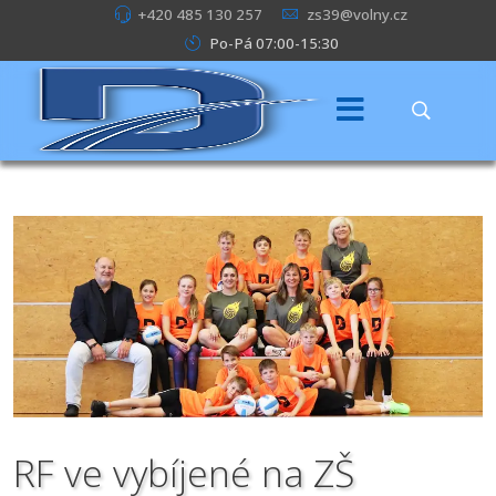
+420 485 130 257
zs39@volny.cz
Po-Pá 07:00-15:30
RF ve vybíjené na ZŠ