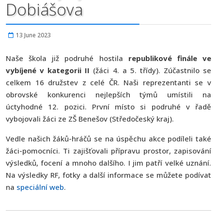
Dobiášova
13 June 2023
Naše škola již podruhé hostila
republikové finále ve
vybíjené v kategorii II
(žáci 4. a 5. třídy). Zúčastnilo se
celkem 16 družstev z celé ČR. Naši reprezentanti se v
obrovské konkurenci nejlepších týmů umístili na
úctyhodné 12. pozici. První místo si podruhé v řadě
vybojovali žáci ze ZŠ Benešov (Středočeský kraj).
Vedle našich žáků-hráčů se na úspěchu akce podíleli také
žáci-pomocníci. Ti zajišťovali přípravu prostor, zapisování
výsledků, focení a mnoho dalšího. I jim patří velké uznání.
Na výsledky RF, fotky a další informace se můžete podívat
na
speciální web
.