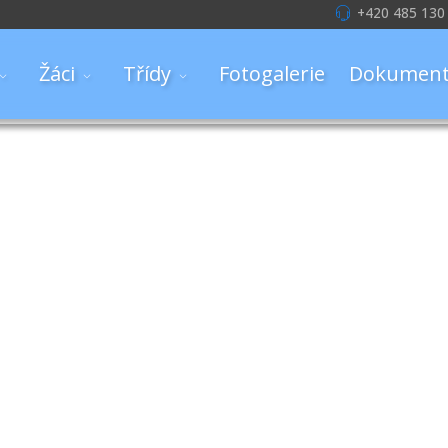
+420 485 130
Žáci
Třídy
Fotogalerie
Dokument