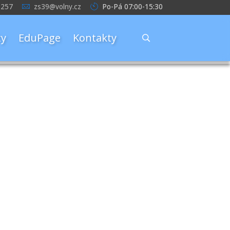
 257
zs39@volny.cz
Po-Pá 07:00-15:30
y
EduPage
Kontakty