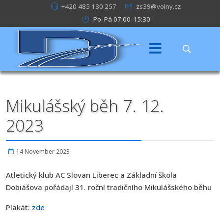
+420 485 130 257
zs39@volny.cz
Po-Pá 07:00-15:30
Mikulášský běh 7. 12.
2023
14 November 2023
Atletický klub AC Slovan Liberec a Základní škola
Dobiášova pořádají 31. roční tradičního Mikulášského běhu
Plakát:
zde