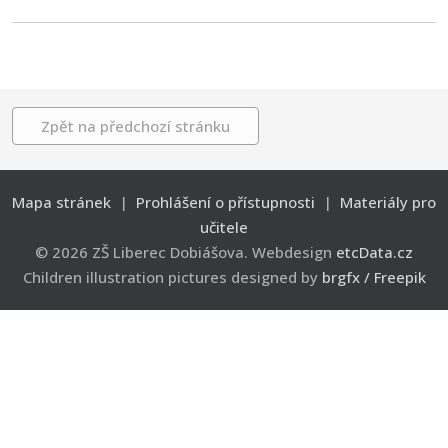
Zpět na předchozí stránku
Mapa stránek
|
Prohlášení o přístupnosti
|
Materiály pro
učitele
© 2026 ZŠ Liberec Dobiášova. Webdesign
etcData.cz
Children illustration pictures designed by
brgfx / Freepik