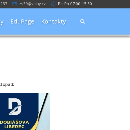
 257
zs39@volny.cz
Po-Pá 07:00-15:30
y
EduPage
Kontakty
stopad: