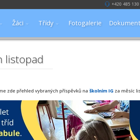
+420 485 130
Žáci
Třídy
Fotogalerie
Dokument
 listopad
me zde přehled vybraných příspěvků na
školním IG
za měsíc li