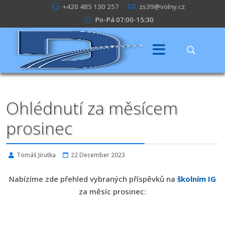
+420 485 130 257
zs39@volny.cz
Po-Pá 07:00-15:30
Ohlédnutí za měsícem
prosinec
Tomáš Jirutka
22 December 2023
Nabízíme zde přehled vybraných příspěvků na
školním IG
za měsíc prosinec: