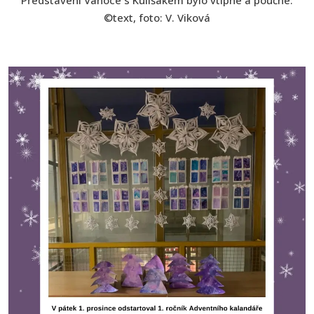
Představení Vánoce s Kulišákem bylo vtipné a poučné.
©text, foto: V. Viková