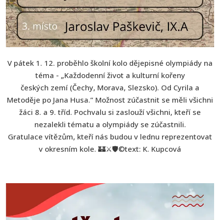
V pátek 1. 12. proběhlo školní kolo dějepisné olympiády na
téma - „Každodenní život a kulturní kořeny
českých zemí (Čechy, Morava, Slezsko). Od Cyrila a
Metoděje po Jana Husa.” Možnost zúčastnit se měli všichni
žáci 8. a 9. tříd. Pochvalu si zaslouží všichni, kteří se
nezalekli tématu a olympiády se zúčastnili.
Gratulace vítězům, kteří nás budou v lednu reprezentovat
v okresním kole. 🏰⚔️🛡️©text: K. Kupcová