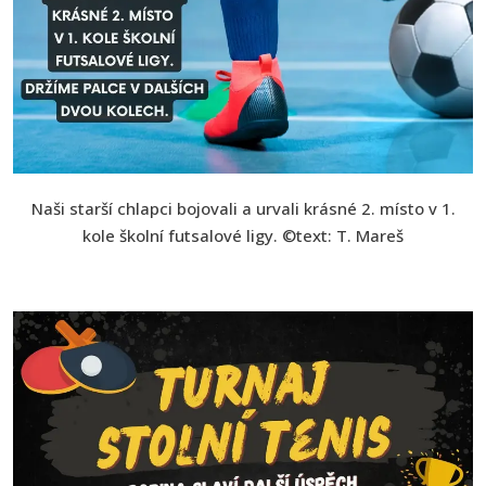
Naši starší chlapci bojovali a urvali krásné 2. místo v 1.
kole školní futsalové ligy. ©text: T. Mareš