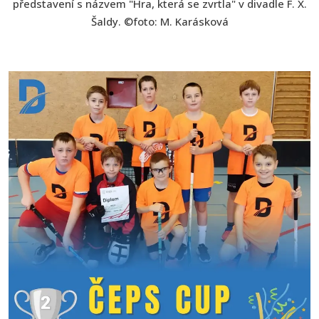
představení s názvem "Hra, která se zvrtla" v divadle F. X.
Šaldy. ©foto: M. Karásková