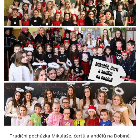
Tradiční pochůzka Mikuláše, čertů a andělů na Dobině.