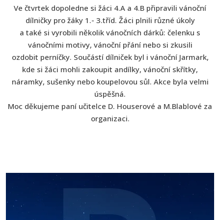
Ve čtvrtek dopoledne si žáci 4.A a 4.B připravili vánoční
dílničky pro žáky 1.- 3.tříd. Žáci plnili různé úkoly
a také si vyrobili několik vánočních dárků: čelenku s
vánočními motivy, vánoční přání nebo si zkusili
ozdobit perníčky. Součástí dílniček byl i vánoční Jarmark,
kde si žáci mohli zakoupit andílky, vánoční skřítky,
náramky, sušenky nebo koupelovou sůl. Akce byla velmi
úspěšná.
Moc děkujeme paní učitelce D. Houserové a M.Blablové za
organizaci.