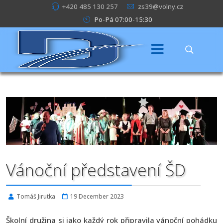
+420 485 130 257
zs39@volny.cz
Po-Pá 07:00-15:30
Vánoční představení ŠD
Tomáš Jirutka
19 December 2023
Školní družina si jako každý rok připravila vánoční pohádku