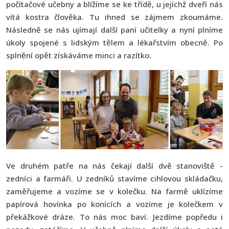
počítačové učebny a blížíme se ke třídě, u jejíchž dveří nás
vítá kostra člověka. Tu ihned se zájmem zkoumáme.
Následně se nás ujímají další paní učitelky a nyní plníme
úkoly spojené s lidským tělem a lékařstvím obecně. Po
splnění opět získáváme minci a razítko.
Ve druhém patře na nás čekají další dvě stanoviště -
zedníci a farmáři. U zedníků stavíme cihlovou skládačku,
zaměřujeme a vozíme se v kolečku. Na farmě uklízíme
papírová hovínka po konících a vozíme je kolečkem v
překážkové dráze. To nás moc baví. Jezdíme popředu i