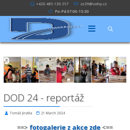
+420 485 130 257
zs39@volny.cz
Po-Pá 07:00-15:30
DOD 24 - reportáž
Tomáš Jirutka
21 March 2024
==>
fotogalerie z akce zde
<==