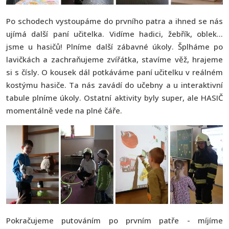
Po schodech vystoupáme do prvního patra a ihned se nás
ujímá další paní učitelka. Vidíme hadici, žebřík, oblek...
jsme u hasičů! Plníme další zábavné úkoly. Šplháme po
lavičkách a zachraňujeme zvířátka, stavíme věž, hrajeme
si s čísly. O kousek dál potkáváme paní učitelku v reálném
kostýmu hasiče. Ta nás zavádí do učebny a u interaktivní
tabule plníme úkoly. Ostatní aktivity byly super, ale HASIČ
momentálně vede na plné čáře.
Pokračujeme putováním po prvním patře - míjíme