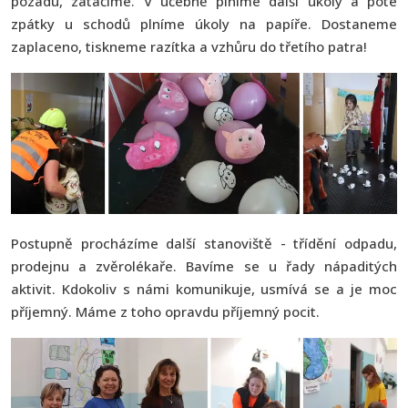
pozadu, zatáčíme. V učebně plníme další úkoly a poté
zpátky u schodů plníme úkoly na papíře. Dostaneme
zaplaceno, tiskneme razítka a vzhůru do třetího patra!
Postupně procházíme další stanoviště - třídění odpadu,
prodejnu a zvěrolékaře. Bavíme se u řady nápaditých
aktivit. Kdokoliv s námi komunikuje, usmívá se a je moc
příjemný. Máme z toho opravdu příjemný pocit.