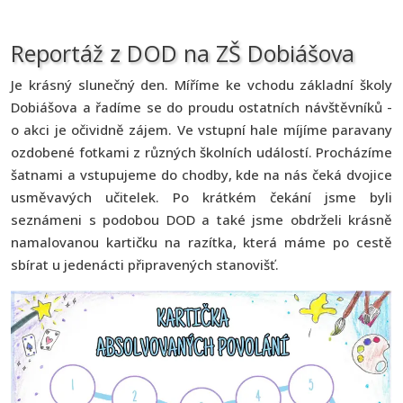
Reportáž z DOD na ZŠ Dobiášova
Je krásný slunečný den. Míříme ke vchodu základní školy
Dobiášova a řadíme se do proudu ostatních návštěvníků -
o akci je očividně zájem. Ve vstupní hale míjíme paravany
ozdobené fotkami z různých školních událostí. Procházíme
šatnami a vstupujeme do chodby, kde na nás čeká dvojice
usměvavých učitelek. Po krátkém čekání jsme byli
seznámeni s podobou DOD a také jsme obdrželi krásně
namalovanou kartičku na razítka, která máme po cestě
sbírat u jedenácti připravených stanovišť.