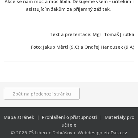
Akce se nám moc a moc líbila. Děkujeme všem - učitelům i
asistujícím žákům za příjemný zážitek.
Text a prezentace: Mgr. Tomáš Jirutka
Foto: Jakub Měrtl (9.C) a Ondřej Hanousek (9.A)
Zpět na předchozí stránku
Mapa stránek
|
Prohlášení o přístupnosti
|
Materiály pro
učitele
© 2026 ZŠ Liberec Dobiášova. Webdesign
etcData.cz