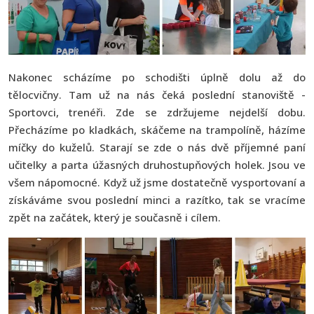
Nakonec scházíme po schodišti úplně dolu až do
tělocvičny. Tam už na nás čeká poslední stanoviště -
Sportovci, trenéři. Zde se zdržujeme nejdelší dobu.
Přecházíme po kladkách, skáčeme na trampolíně, házíme
míčky do kuželů. Starají se zde o nás dvě příjemné paní
učitelky a parta úžasných druhostupňových holek. Jsou ve
všem nápomocné. Když už jsme dostatečně vysportovaní a
získáváme svou poslední minci a razítko, tak se vracíme
zpět na začátek, který je současně i cílem.