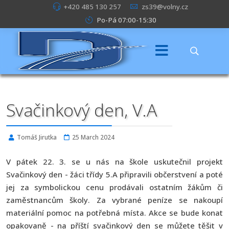
+420 485 130 257
zs39@volny.cz
Po-Pá 07:00-15:30
Svačinkový den, V.A
Tomáš Jirutka
25 March 2024
V pátek 22. 3. se u nás na škole uskutečnil projekt
Svačinkový den - žáci třídy 5.A připravili občerstvení a poté
jej za symbolickou cenu prodávali ostatním žákům či
zaměstnancům školy. Za vybrané peníze se nakoupí
materiální pomoc na potřebná místa. Akce se bude konat
opakovaně - na příští svačinkový den se můžete těšit v