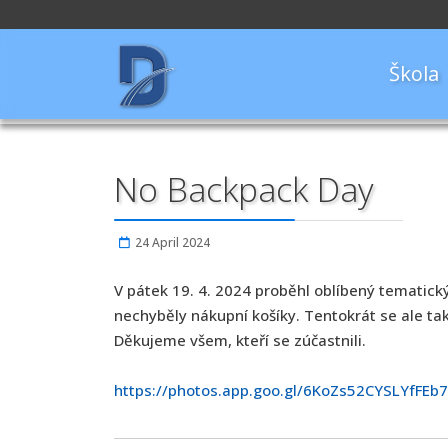
Škola
No Backpack Day
24 April 2024
V pátek 19. 4. 2024 proběhl oblíbený tematick
nechyběly nákupní košíky. Tentokrát se ale tak
Děkujeme všem, kteří se zúčastnili.
https://photos.app.goo.gl/6KoZs52CYSLYfFEb7