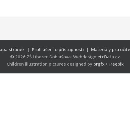
apa stránek
|
Prohlášení o přístupnosti
|
Materiály pro učite
© 2026 ZŠ Liberec Dobiášova. Webdesign
etcData.cz
Children illustration pictures designed by
brgfx / Freepik