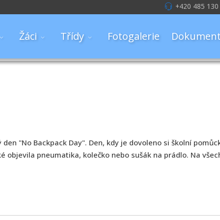
+420 485 130
Žáci
Třídy
Fotogalerie
Dokument
ý den "No Backpack Day". Den, kdy je dovoleno si školní pomů
é objevila pneumatika, kolečko nebo sušák na prádlo. Na všechn