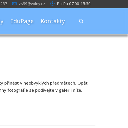
 257
zs39@volny.cz
Po-Pá 07:00-15:30
y
EduPage
Kontakty
cky přinést v neobvyklých předmětech. Opět
y fotografie se podívejte v galerii níže.