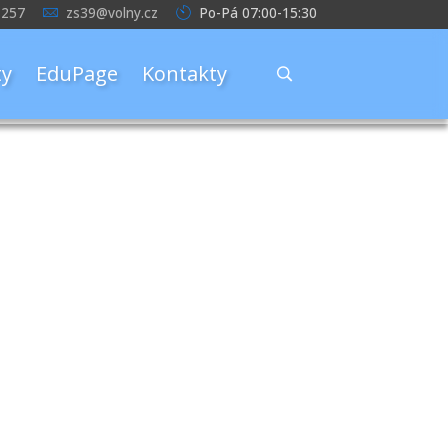
 257
zs39@volny.cz
Po-Pá 07:00-15:30
y
EduPage
Kontakty