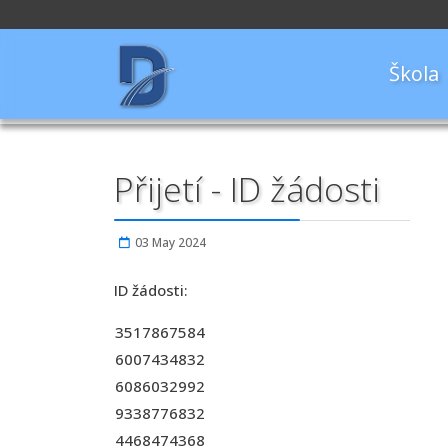
Škola
Přijetí - ID žádosti
03 May 2024
ID žádosti:
3517867584
6007434832
6086032992
9338776832
4468474368