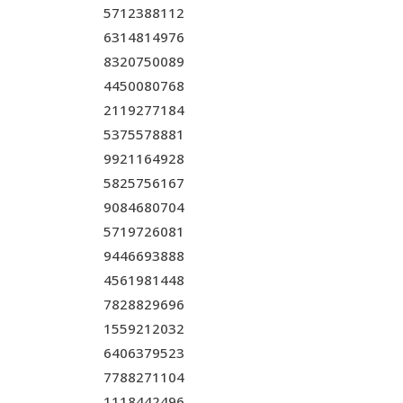
5712388112
6314814976
8320750089
4450080768
2119277184
5375578881
9921164928
5825756167
9084680704
5719726081
9446693888
4561981448
7828829696
1559212032
6406379523
7788271104
1118442496