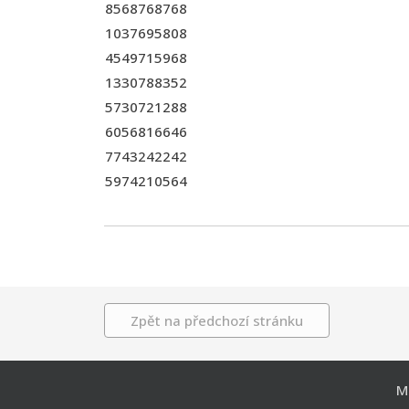
8568768768
1037695808
4549715968
1330788352
5730721288
6056816646
7743242242
5974210564
Zpět na předchozí stránku
M