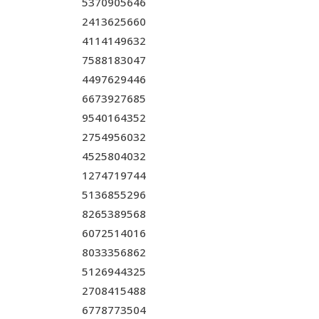
5370905646
2413625660
4114149632
7588183047
4497629446
6673927685
9540164352
2754956032
4525804032
1274719744
5136855296
8265389568
6072514016
8033356862
5126944325
2708415488
6778773504