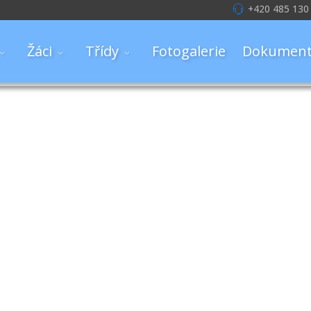
+420 485 130
Žáci
Třídy
Fotogalerie
Dokument