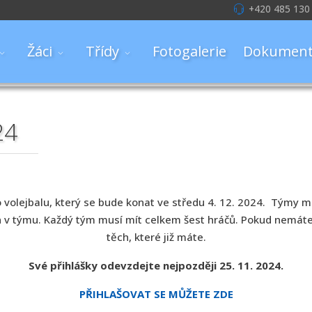
+420 485 130
Žáci
Třídy
Fotogalerie
Dokument
24
olejbalu, který se bude konat ve středu 4. 12. 2024. Týmy moho
 v týmu. Každý tým musí mít celkem šest hráčů. Pokud nemáte
těch, které již máte.
Své přihlášky odevzdejte nejpozději 25. 11. 2024.
PŘIHLAŠOVAT SE MŮŽETE ZDE