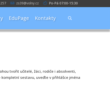
 257
zs39@volny.cz
Po-Pá 07:00-15:30
y
EduPage
Kontakty
u tvořit učitelé, žáci, rodiče i absolventi,
 kompletní sestavu, uveďte v přihlášce jména