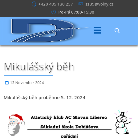
+420 485 130 257
zs39@volny.cz
Po-Pá 07:00-15:30
Mikulášský běh
13 November 2024
Mikulášský běh proběhne 5. 12. 2024