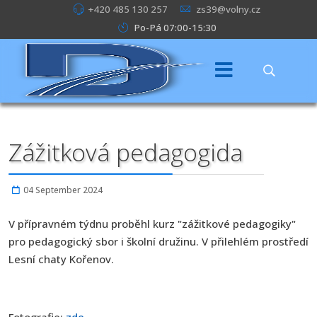
+420 485 130 257
zs39@volny.cz
Po-Pá 07:00-15:30
Zážitková pedagogida
04 September 2024
V přípravném týdnu proběhl kurz "zážitkové pedagogiky"
pro pedagogický sbor i školní družinu. V přilehlém prostředí
Lesní chaty Kořenov.