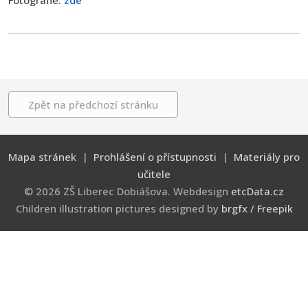
Fotografie:
zde
Zpět na předchozí stránku
Mapa stránek
|
Prohlášení o přístupnosti
|
Materiály pro
učitele
© 2026 ZŠ Liberec Dobiášova. Webdesign
etcData.cz
Children illustration pictures designed by
brgfx / Freepik