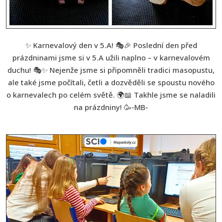
✨ Karnevalový den v 5.A! 🎭🎉 Poslední den před
prázdninami jsme si v 5.A užili naplno – v karnevalovém
duchu! 🎭✨ Nejenže jsme si připomněli tradici masopustu,
ale také jsme počítali, četli a dozvěděli se spoustu nového
o karnevalech po celém světě. 🌍📖 Takhle jsme se naladili
na prázdniny! 🥳-MB-