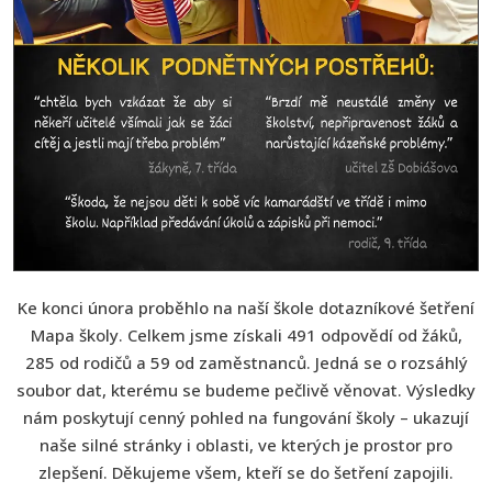
Ke konci února proběhlo na naší škole dotazníkové šetření
Mapa školy. Celkem jsme získali 491 odpovědí od žáků,
285 od rodičů a 59 od zaměstnanců. Jedná se o rozsáhlý
soubor dat, kterému se budeme pečlivě věnovat. Výsledky
nám poskytují cenný pohled na fungování školy – ukazují
naše silné stránky i oblasti, ve kterých je prostor pro
zlepšení. Děkujeme všem, kteří se do šetření zapojili.