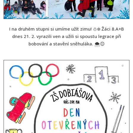
I na druhém stupni si umíme užít zimu! ⛄❄️ Žáci 8.A+B
dnes 21. 2. vyrazili ven a užili si spoustu legrace při
bobování a stavění sněhuláka. 🌨️😊