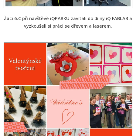
Žáci 6.C při návštěvě iQPARKU zavítali do dílny iQ FABLAB a
vyzkoušeli si práci se dřevem a laserem.