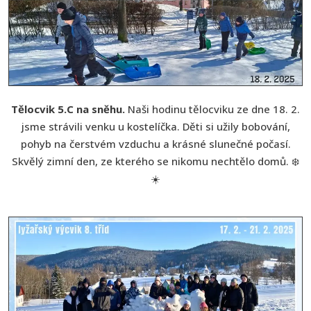
Tělocvik 5.C na sněhu.
Naši hodinu tělocviku ze dne 18. 2.
jsme strávili venku u kostelíčka. Děti si užily bobování,
pohyb na čerstvém vzduchu a krásné slunečné počasí.
Skvělý zimní den, ze kterého se nikomu nechtělo domů. ❄️
☀️