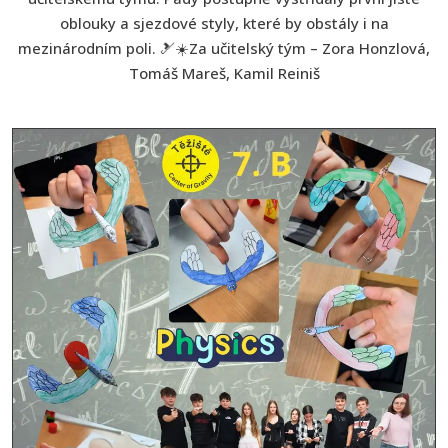
oblouky a sjezdové styly, které by obstály i na
mezinárodním poli. 🎿☀️Za učitelský tým – Zora Honzlová,
Tomáš Mareš, Kamil Reiniš