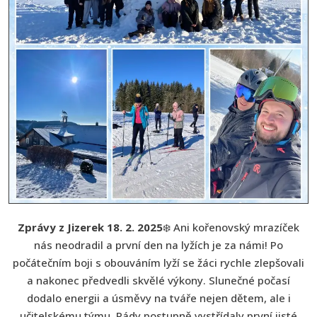
Zprávy z Jizerek 18. 2. 2025
❄️ Ani kořenovský mrazíček
nás neodradil a první den na lyžích je za námi! Po
počátečním boji s obouváním lyží se žáci rychle zlepšovali
a nakonec předvedli skvělé výkony. Slunečné počasí
dodalo energii a úsměvy na tváře nejen dětem, ale i
učitelskému týmu. Pády postupně vystřídaly první jisté