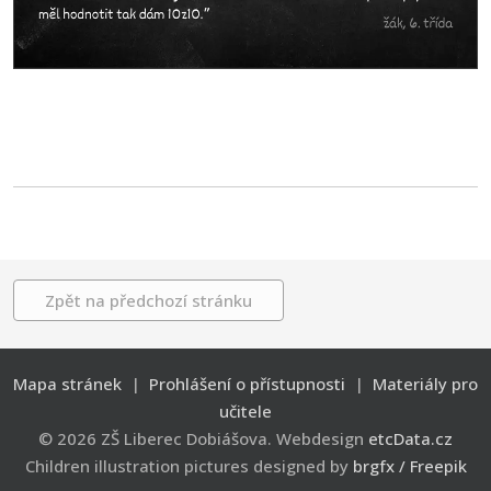
Zpět na předchozí stránku
Mapa stránek
|
Prohlášení o přístupnosti
|
Materiály pro
učitele
© 2026 ZŠ Liberec Dobiášova. Webdesign
etcData.cz
Children illustration pictures designed by
brgfx / Freepik