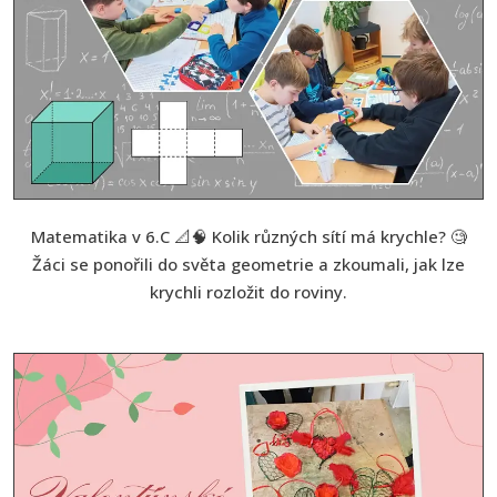
Matematika v 6.C 📐🧠 Kolik různých sítí má krychle? 🧐
Žáci se ponořili do světa geometrie a zkoumali, jak lze
krychli rozložit do roviny.