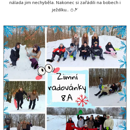
nálada jim nechyběla. Nakonec si zařádili na bobech i
ježdíku.. ⛄🎿