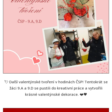
💘 Další valentýnské tvoření v hodinách ČSP! Tentokrát se
žáci 9.A a 9.D se pustili do kreativní práce a vytvořili
krásné valentýnské dekorace. ❤️🖤