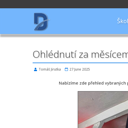
Ško
Ohlédnutí za měsícem
Tomáš Jirutka
27 June 2025
Nabízíme zde přehled vybraných p