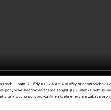
rochu jinak! 🎶 Třídy 8.C, 7.A a 5.A si užily hudební výchovu 
tké pohybové skladby na známé songy! 🕺💃 Hudebka nemusí být
ativita a trochu pohybu, vznikne skvělá energie a zábava pro 