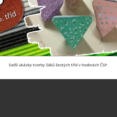
Další ukázky tvorby žáků šestých tříd v hodinách ČSP.