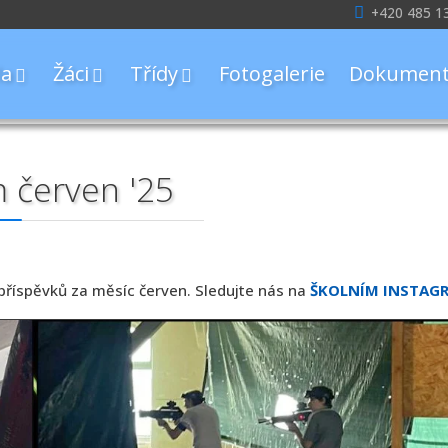
+420 485 1
la
Žáci
Třídy
Fotogalerie
Dokument
 červen '25
říspěvků za měsíc červen. Sledujte nás na
ŠKOLNÍM INSTAG