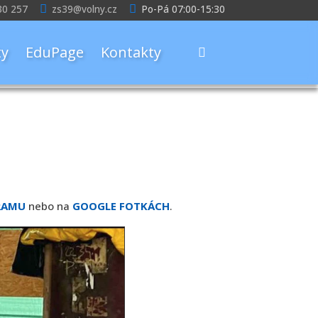
30 257
zs39@volny.cz
Po-Pá 07:00-15:30
y
EduPage
Kontakty
RAMU
nebo na
GOOGLE FOTKÁCH
.