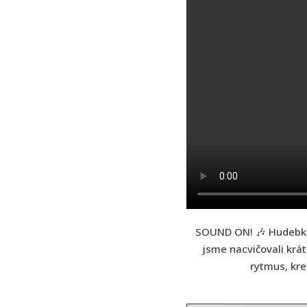
SOUND ON! 🎶 Hudebka t
jsme nacvičovali krá
rytmus, kre