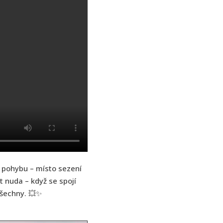
v pohybu – místo sezení
 nuda – když se spojí
všechny. 💥✨