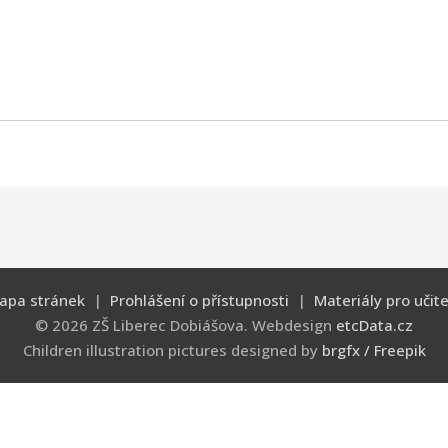
apa stránek
|
Prohlášení o přístupnosti
|
Materiály pro učite
© 2026 ZŠ Liberec Dobiášova. Webdesign
etcData.cz
Children illustration pictures designed by
brgfx / Freepik