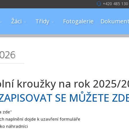
+420 485 130
Žáci
Třídy
Fotogalerie
Dokument
2026
lní kroužky na rok 2025/
ZAPISOVAT SE MŮŽETE ZD
a zde"
ich naplnění dojde k uzavření formuláře
ko náhradníci