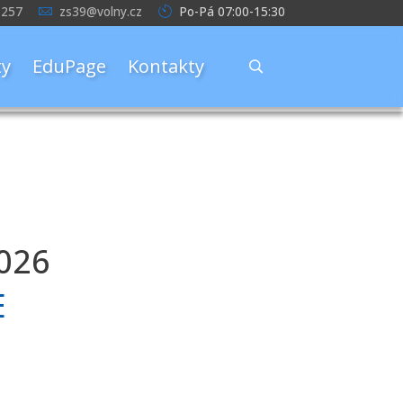
 257
zs39@volny.cz
Po-Pá 07:00-15:30
y
EduPage
Kontakty
2026
E