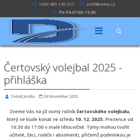
+420 485 130 257
zs39@volny.cz
Po-Pá 07:00-15:30
Čertovský volejbal 2025 -
přihláška
Tomáš Jirutka
04 November 2025
Zveme Vás na již osmý ročník
čertovského volejbalu
,
který se bude konat ve středu
10. 12. 2025
. Prezence od
16:30 do 17:00 v malé tělocvičně. Týmy mohou tvořit
učitelé, žáci, rodiče i absolventi, přičemž podmínkou je