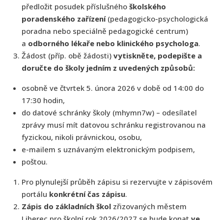
předložit posudek příslušného
školského
poradenského zařízení
(pedagogicko-psychologická
poradna nebo speciálně pedagogické centrum)
a
odborného lékaře nebo klinického psychologa
.
Žádost (příp. obě žádosti)
vytiskněte, podepište a
doručte do školy jedním z uvedených způsobů:
osobně ve čtvrtek 5. února 2026 v době od 14:00 do
17:30 hodin,
do datové schránky školy (mhymn7w) – odesílatel
zprávy musí mít datovou schránku registrovanou na
fyzickou, nikoli právnickou, osobu,
e-mailem s uznávaným elektronickým podpisem,
poštou.
Pro plynulejší průběh zápisu si rezervujte v zápisovém
portálu
konkrétní čas zápisu
.
Zápis do základních škol
zřizovaných městem
Liberec pro školní rok 2026/2027 se bude konat
ve