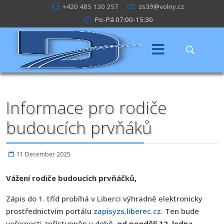
+420 485 130 257
zs39@volny.cz
Po-Pá 07:00-15:30
Informace pro rodiče
budoucích prvňáků
11 December 2025
Vážení rodiče budoucích prvňáčků,
Zápis do 1. tříd probíhá v Liberci výhradně elektronicky
prostřednictvím portálu
zapisyzs.liberec.cz
. Ten bude
veřejnosti zpřístupněn v době
od pondělí 12. ledna