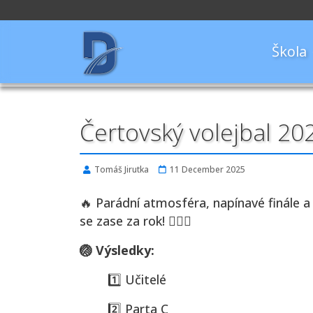
Škola
Čertovský volejbal 202
Tomáš Jirutka
11 December 2025
🔥 Parádní atmosféra, napínavé finále a 
se zase za rok! 🙋‍♀️✨
🏐 Výsledky:
1️⃣ Učitelé
2️⃣ Parta C