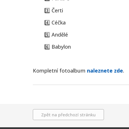
3️⃣ Čerti
4️⃣ Céčka
5️⃣ Andělé
6️⃣ Babylon
Kompletní fotoalbum
naleznete zde
.
Zpět na předchozí stránku