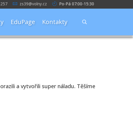
 257
zs39@volny.cz
Po-Pá 07:00-15:30
y
EduPage
Kontakty
razili a vytvořili super náladu. Těšíme