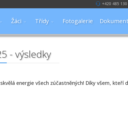
+420 485 130
Žáci
Třídy
Fotogalerie
Dokument
5 - výsledky
skvělá energie všech zúčastněných! Díky všem, kteří do