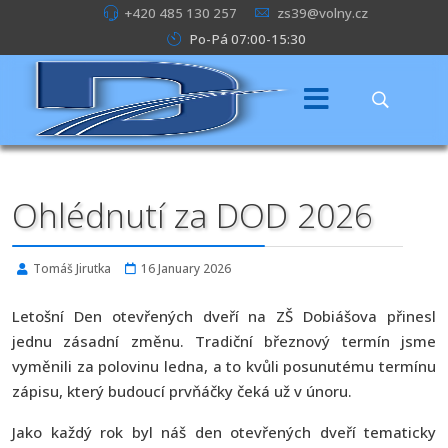
+420 485 130 257
zs39@volny.cz
Po-Pá 07:00-15:30
Ohlédnutí za DOD 2026
Tomáš Jirutka
16 January 2026
Letošní Den otevřených dveří na ZŠ Dobiášova přinesl
jednu zásadní změnu. Tradiční březnový termín jsme
vyměnili za polovinu ledna, a to kvůli posunutému termínu
zápisu, který budoucí prvňáčky čeká už v únoru.
Jako každý rok byl náš den otevřených dveří tematicky