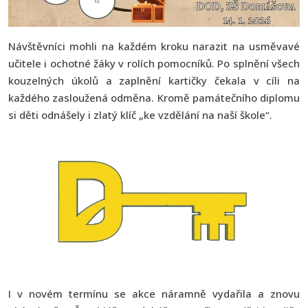
Návštěvníci mohli na každém kroku narazit na usměvavé
učitele i ochotné žáky v rolích pomocníků. Po splnění všech
kouzelných úkolů a zaplnění kartičky čekala v cíli na
každého zasloužená odměna. Kromě památečního diplomu
si děti odnášely i zlatý klíč „ke vzdělání na naší škole“.
I v novém termínu se akce náramně vydařila a znovu