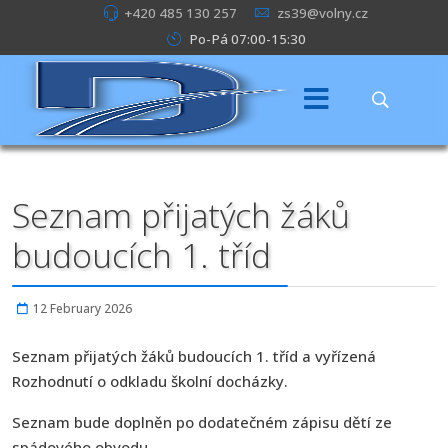
+420 485 130 257
zs39@volny.cz
Po-Pá 07:00-15:30
Seznam přijatých žáků
budoucích 1. tříd
12 February 2026
Seznam přijatých žáků budoucích 1. tříd a vyřízená
Rozhodnutí o odkladu školní docházky.
Seznam bude doplněn po dodatečném zápisu dětí ze
spádového obvodu.