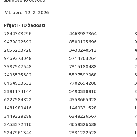
V Liberci 12. 2. 2026
Přijetí - ID žádosti
7844343296
4463987364
8
9479822592
8500125696
9
2656233728
3430240512
4
9469273048
5714763264
6
3587547648
7315188488
2
2406535682
5527592968
6
8164933632
7702654208
3
3381174144
5490338816
2
6227584822
4558665928
9
1481980416
1460331528
1
3149228288
6348226567
7
2453372416
4658326688
4
5247961344
2331222528
1